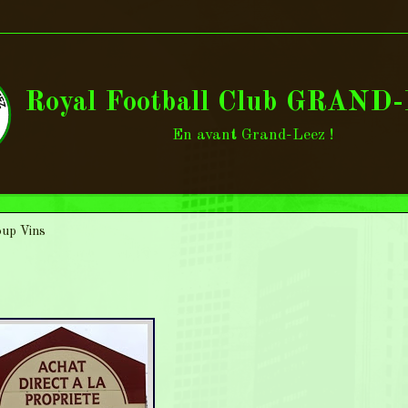
Royal Football Club GRAND
En avant Grand-Leez !
up Vins