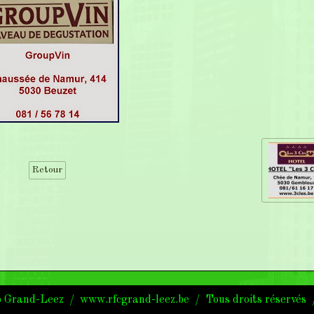
Retour
lub Grand-Leez / www.rfcgrand-leez.be / Tous droits réserv