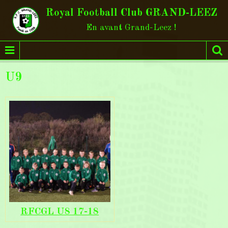
Royal Football Club GRAND-LEEZ
En avant Grand-Leez !
U9
RFCGL U8 17-18